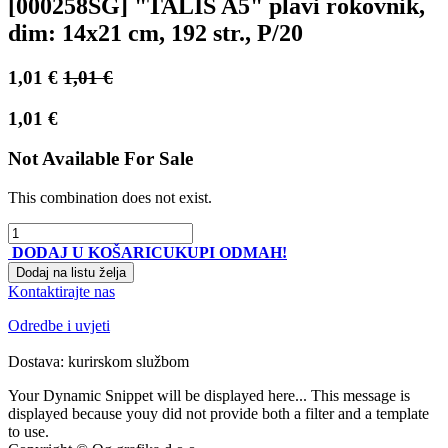
[000258SG] "TALIS A5" plavi rokovnik,
dim: 14x21 cm, 192 str., P/20
1,01
€
1,01
€
1,01
€
Not Available For Sale
This combination does not exist.
DODAJ U KOŠARICU
KUPI ODMAH!
Dodaj na listu želja
Kontaktirajte nas
Odredbe i uvjeti
Dostava: kurirskom službom
Your Dynamic Snippet will be displayed here... This message is
displayed because youy did not provide both a filter and a template
to use.