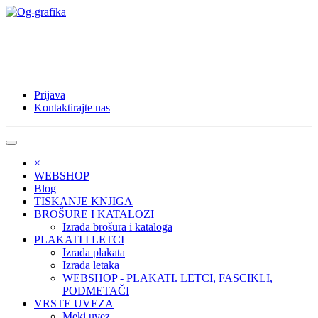
Prijava
Kontaktirajte nas
×
WEBSHOP
Blog
TISKANJE KNJIGA
BROŠURE I KATALOZI
Izrada brošura i kataloga
PLAKATI I LETCI
Izrada plakata
Izrada letaka
WEBSHOP - PLAKATI. LETCI, FASCIKLI,
PODMETAČI
VRSTE UVEZA
Meki uvez