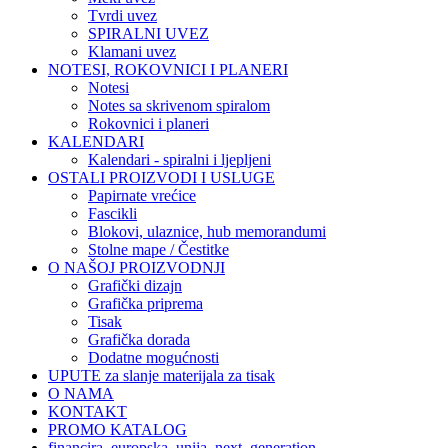
Tvrdi uvez
SPIRALNI UVEZ
Klamani uvez
NOTESI, ROKOVNICI I PLANERI
Notesi
Notes sa skrivenom spiralom
Rokovnici i planeri
KALENDARI
Kalendari - spiralni i ljepljeni
OSTALI PROIZVODI I USLUGE
Papirnate vrećice
Fascikli
Blokovi, ulaznice, hub memorandumi
Stolne mape / Čestitke
O NAŠOJ PROIZVODNJI
Grafički dizajn
Grafička priprema
Tisak
Grafička dorada
Dodatne mogućnosti
UPUTE za slanje materijala za tisak
O NAMA
KONTAKT
PROMO KATALOG
financira_europska_unija_next_generation