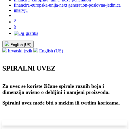
financira-europska-unija-next generation-poslovna-jedinica
intervju
0
0
English (US)
hrvatski jezik
English (US)
SPIRALNI UVEZ
Za uvez se koriste žičane spirale raznih boja i
dimenzija ovisno o debljini i namjeni proizvoda.
Spiralni uvez može biti s mekim ili tvrdim koricama.