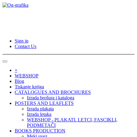
Sign in
Contact Us
×
WEBSHOP
Blog
Tiskanje knjiga
CATALOGUES AND BROCHURES
Izrada brošura i kataloga
POSTERS AND LEAFLETS
Izrada plakata
Izrada letaka
WEBSHOP - PLAKATI. LETCI, FASCIKLI,
PODMETAČI
BOOKS PRODUCTION
Meki uvez