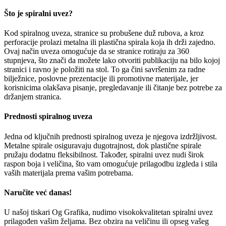
Što je spiralni uvez?
Kod spiralnog uveza, stranice su probušene duž rubova, a kroz
perforacije prolazi metalna ili plastična spirala koja ih drži zajedno.
Ovaj način uveza omogućuje da se stranice rotiraju za 360
stupnjeva, što znači da možete lako otvoriti publikaciju na bilo kojoj
stranici i ravno je položiti na stol. To ga čini savršenim za radne
bilježnice, poslovne prezentacije ili promotivne materijale, jer
korisnicima olakšava pisanje, pregledavanje ili čitanje bez potrebe za
držanjem stranica.
Prednosti spiralnog uveza
Jedna od ključnih prednosti spiralnog uveza je njegova izdržljivost.
Metalne spirale osiguravaju dugotrajnost, dok plastične spirale
pružaju dodatnu fleksibilnost. Također, spiralni uvez nudi širok
raspon boja i veličina, što vam omogućuje prilagodbu izgleda i stila
vaših materijala prema vašim potrebama.
Naručite već danas!
U našoj tiskari Og Grafika, nudimo visokokvalitetan spiralni uvez
prilagođen vašim željama. Bez obzira na veličinu ili opseg vašeg