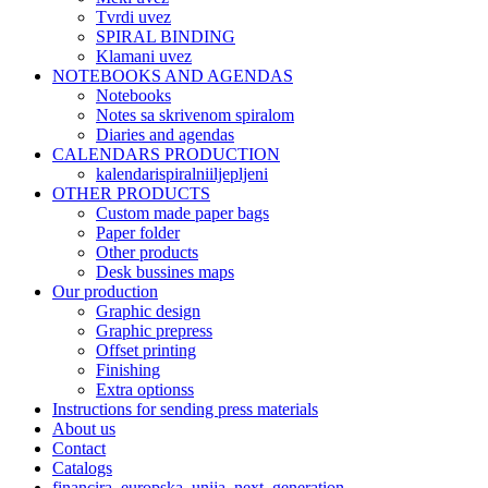
Tvrdi uvez
SPIRAL BINDING
Klamani uvez
NOTEBOOKS AND AGENDAS
Notebooks​
Notes sa skrivenom spiralom
Diaries and agendas
CALENDARS PRODUCTION
kalendarispiralniiljepljeni
OTHER PRODUCTS
Custom made paper bags
Paper folder
Other products
Desk bussines maps
Our production
Graphic design
Graphic prepress
Offset printing
Finishing
Extra optionss
Instructions for sending press materials
About us
Contact
Catalogs
financira_europska_unija_next_generation