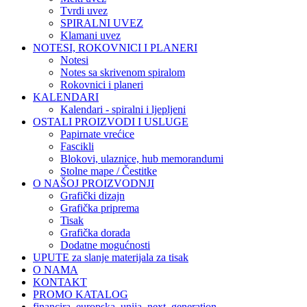
Tvrdi uvez
SPIRALNI UVEZ
Klamani uvez
NOTESI, ROKOVNICI I PLANERI
Notesi
Notes sa skrivenom spiralom
Rokovnici i planeri
KALENDARI
Kalendari - spiralni i ljepljeni
OSTALI PROIZVODI I USLUGE
Papirnate vrećice
Fascikli
Blokovi, ulaznice, hub memorandumi
Stolne mape / Čestitke
O NAŠOJ PROIZVODNJI
Grafički dizajn
Grafička priprema
Tisak
Grafička dorada
Dodatne mogućnosti
UPUTE za slanje materijala za tisak
O NAMA
KONTAKT
PROMO KATALOG
financira_europska_unija_next_generation