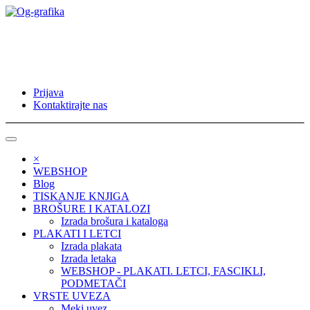
Prijava
Kontaktirajte nas
×
WEBSHOP
Blog
TISKANJE KNJIGA
BROŠURE I KATALOZI
Izrada brošura i kataloga
PLAKATI I LETCI
Izrada plakata
Izrada letaka
WEBSHOP - PLAKATI. LETCI, FASCIKLI,
PODMETAČI
VRSTE UVEZA
Meki uvez