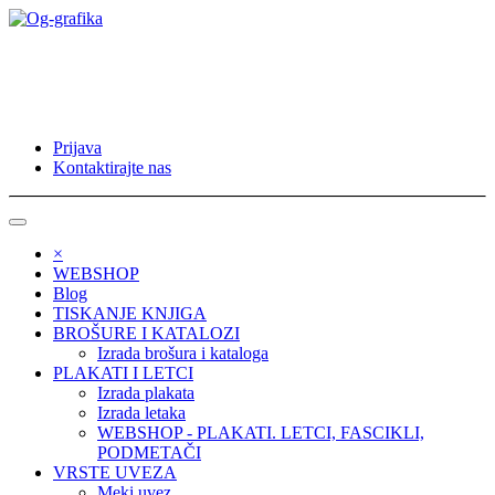
Prijava
Kontaktirajte nas
×
WEBSHOP
Blog
TISKANJE KNJIGA
BROŠURE I KATALOZI
Izrada brošura i kataloga
PLAKATI I LETCI
Izrada plakata
Izrada letaka
WEBSHOP - PLAKATI. LETCI, FASCIKLI,
PODMETAČI
VRSTE UVEZA
Meki uvez