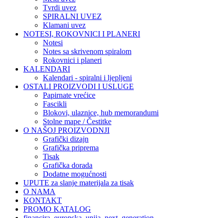
Tvrdi uvez
SPIRALNI UVEZ
Klamani uvez
NOTESI, ROKOVNICI I PLANERI
Notesi
Notes sa skrivenom spiralom
Rokovnici i planeri
KALENDARI
Kalendari - spiralni i ljepljeni
OSTALI PROIZVODI I USLUGE
Papirnate vrećice
Fascikli
Blokovi, ulaznice, hub memorandumi
Stolne mape / Čestitke
O NAŠOJ PROIZVODNJI
Grafički dizajn
Grafička priprema
Tisak
Grafička dorada
Dodatne mogućnosti
UPUTE za slanje materijala za tisak
O NAMA
KONTAKT
PROMO KATALOG
financira_europska_unija_next_generation