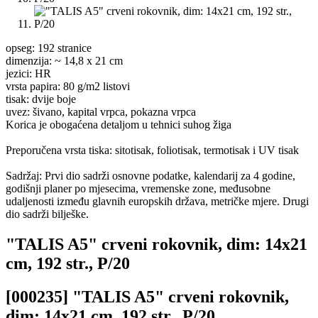
opseg: 192 stranice
dimenzija: ~ 14,8 x 21 cm
jezici: HR
vrsta papira: 80 g/m2 listovi
tisak: dvije boje
uvez: šivano, kapital vrpca, pokazna vrpca
Korica je obogaćena detaljom u tehnici suhog žiga
Preporučena vrsta tiska: sitotisak, foliotisak, termotisak i UV tisak
Sadržaj: Prvi dio sadrži osnovne podatke, kalendarij za 4 godine,
godišnji planer po mjesecima, vremenske zone, međusobne
udaljenosti između glavnih europskih država, metričke mjere. Drugi
dio sadrži bilješke.
"TALIS A5" crveni rokovnik, dim: 14x21
cm, 192 str., P/20
[000235] "TALIS A5" crveni rokovnik,
dim: 14x21 cm, 192 str., P/20