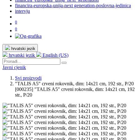
financira-europska-unija-next generation-poslovna-jedinica
intervju
0
0
hrvatski jezik
hrvatski jezik
English (US)
Javni cjenik
Svi proizvodi
"TALIS A5" crveni rokovnik, dim: 14x21 cm, 192 str., P/20
[000235] "TALIS A5" crveni rokovnik, dim: 14x21 cm, 192
str., P/20