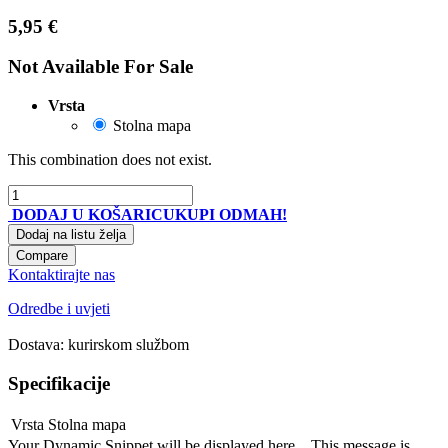
5,95
€
Not Available For Sale
Vrsta
Stolna mapa
This combination does not exist.
DODAJ U KOŠARICU
KUPI ODMAH!
Dodaj na listu želja
Compare
Kontaktirajte nas
Odredbe i uvjeti
Dostava: kurirskom službom
Specifikacije
Vrsta
Stolna mapa
Your Dynamic Snippet will be displayed here... This message is