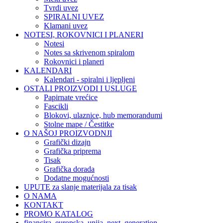
Tvrdi uvez
SPIRALNI UVEZ
Klamani uvez
NOTESI, ROKOVNICI I PLANERI
Notesi
Notes sa skrivenom spiralom
Rokovnici i planeri
KALENDARI
Kalendari - spiralni i ljepljeni
OSTALI PROIZVODI I USLUGE
Papirnate vrećice
Fascikli
Blokovi, ulaznice, hub memorandumi
Stolne mape / Čestitke
O NAŠOJ PROIZVODNJI
Grafički dizajn
Grafička priprema
Tisak
Grafička dorada
Dodatne mogućnosti
UPUTE za slanje materijala za tisak
O NAMA
KONTAKT
PROMO KATALOG
financira_europska_unija_next_generation