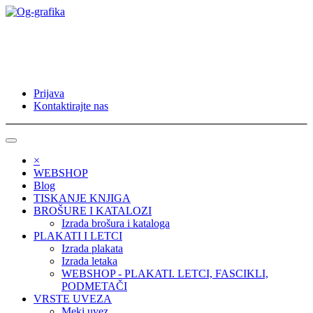
Prijava
Kontaktirajte nas
×
WEBSHOP
Blog
TISKANJE KNJIGA
BROŠURE I KATALOZI
Izrada brošura i kataloga
PLAKATI I LETCI
Izrada plakata
Izrada letaka
WEBSHOP - PLAKATI. LETCI, FASCIKLI,
PODMETAČI
VRSTE UVEZA
Meki uvez