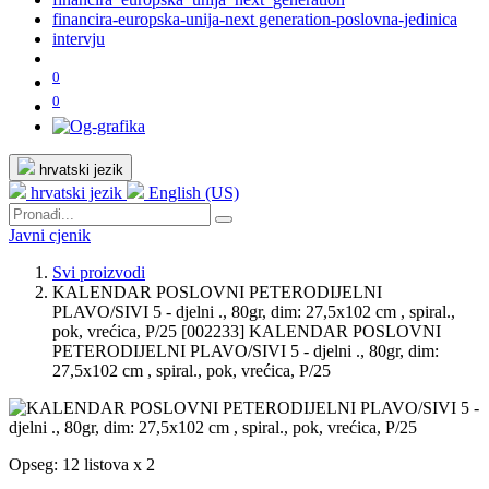
financira-europska-unija-next generation-poslovna-jedinica
intervju
0
0
hrvatski jezik
hrvatski jezik
English (US)
Javni cjenik
Svi proizvodi
KALENDAR POSLOVNI PETERODIJELNI
PLAVO/SIVI 5 - djelni ., 80gr, dim: 27,5x102 cm , spiral.,
pok, vrećica, P/25
[002233] KALENDAR POSLOVNI
PETERODIJELNI PLAVO/SIVI 5 - djelni ., 80gr, dim:
27,5x102 cm , spiral., pok, vrećica, P/25
Opseg: 12 listova x 2