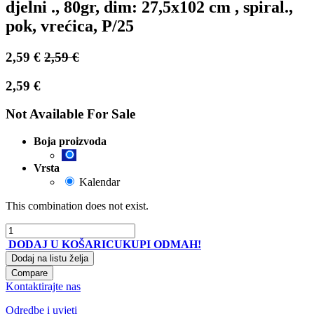
djelni ., 80gr, dim: 27,5x102 cm , spiral.,
pok, vrećica, P/25
2,59
€
2,59
€
2,59
€
Not Available For Sale
Boja proizvoda
Vrsta
Kalendar
This combination does not exist.
DODAJ U KOŠARICU
KUPI ODMAH!
Dodaj na listu želja
Compare
Kontaktirajte nas
Odredbe i uvjeti