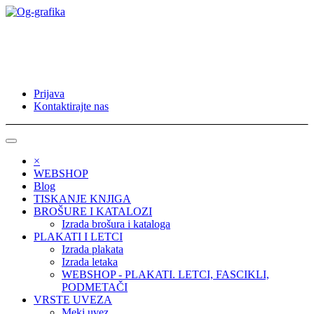
Prijava
Kontaktirajte nas
×
WEBSHOP
Blog
TISKANJE KNJIGA
BROŠURE I KATALOZI
Izrada brošura i kataloga
PLAKATI I LETCI
Izrada plakata
Izrada letaka
WEBSHOP - PLAKATI. LETCI, FASCIKLI,
PODMETAČI
VRSTE UVEZA
Meki uvez