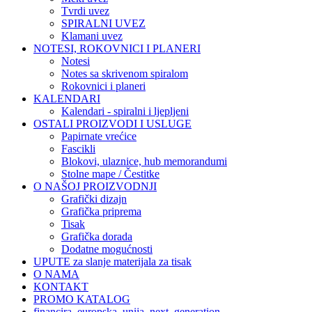
Tvrdi uvez
SPIRALNI UVEZ
Klamani uvez
NOTESI, ROKOVNICI I PLANERI
Notesi
Notes sa skrivenom spiralom
Rokovnici i planeri
KALENDARI
Kalendari - spiralni i ljepljeni
OSTALI PROIZVODI I USLUGE
Papirnate vrećice
Fascikli
Blokovi, ulaznice, hub memorandumi
Stolne mape / Čestitke
O NAŠOJ PROIZVODNJI
Grafički dizajn
Grafička priprema
Tisak
Grafička dorada
Dodatne mogućnosti
UPUTE za slanje materijala za tisak
O NAMA
KONTAKT
PROMO KATALOG
financira_europska_unija_next_generation