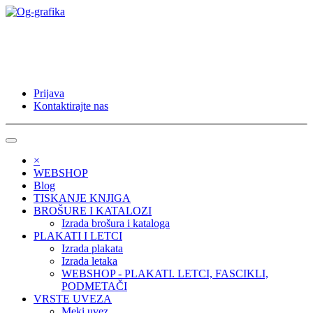
Prijava
Kontaktirajte nas
×
WEBSHOP
Blog
TISKANJE KNJIGA
BROŠURE I KATALOZI
Izrada brošura i kataloga
PLAKATI I LETCI
Izrada plakata
Izrada letaka
WEBSHOP - PLAKATI. LETCI, FASCIKLI,
PODMETAČI
VRSTE UVEZA
Meki uvez