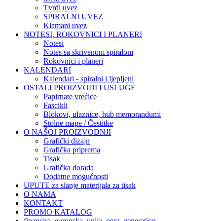
Tvrdi uvez
SPIRALNI UVEZ
Klamani uvez
NOTESI, ROKOVNICI I PLANERI
Notesi
Notes sa skrivenom spiralom
Rokovnici i planeri
KALENDARI
Kalendari - spiralni i ljepljeni
OSTALI PROIZVODI I USLUGE
Papirnate vrećice
Fascikli
Blokovi, ulaznice, hub memorandumi
Stolne mape / Čestitke
O NAŠOJ PROIZVODNJI
Grafički dizajn
Grafička priprema
Tisak
Grafička dorada
Dodatne mogućnosti
UPUTE za slanje materijala za tisak
O NAMA
KONTAKT
PROMO KATALOG
financira_europska_unija_next_generation