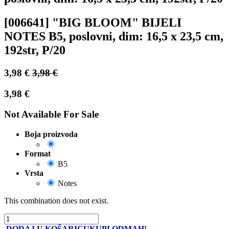
[006641] "BIG BLOOM" BIJELI
NOTES B5, poslovni, dim: 16,5 x 23,5 cm,
192str, P/20
3,98
€
3,98
€
3,98
€
Not Available For Sale
Boja proizvoda
Format
B5
Vrsta
Notes
This combination does not exist.
DODAJ U KOŠARICU
KUPI ODMAH!