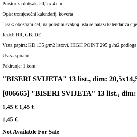
Prostor za dotisak: 20,5 x 4 cm
Opis: tromjesečni kalendarij, koverta
Tisak: obostrani 4/4, na poleđini svakog lista se nalazi kalendar za cij
Jezici: HR, GB, DE
Vrsta papira: KD 135 g/m2 listovi, HIGH POINT 295 g /m2 podloga
Uvez: spiralni
Pakiranje: 1 kom
"BISERI SVIJETA" 13 list., dim: 20,5x14,5 
[006665] "BISERI SVIJETA" 13 list., dim: 2
1,45
€
1,45
€
1,45
€
Not Available For Sale