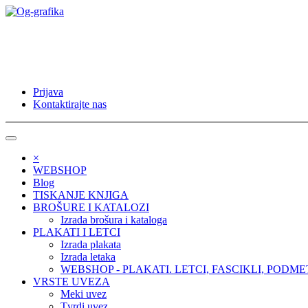
Prijava
Kontaktirajte nas
×
WEBSHOP
Blog
TISKANJE KNJIGA
BROŠURE I KATALOZI
Izrada brošura i kataloga
PLAKATI I LETCI
Izrada plakata
Izrada letaka
WEBSHOP - PLAKATI. LETCI, FASCIKLI, PODME
VRSTE UVEZA
Meki uvez
Tvrdi uvez