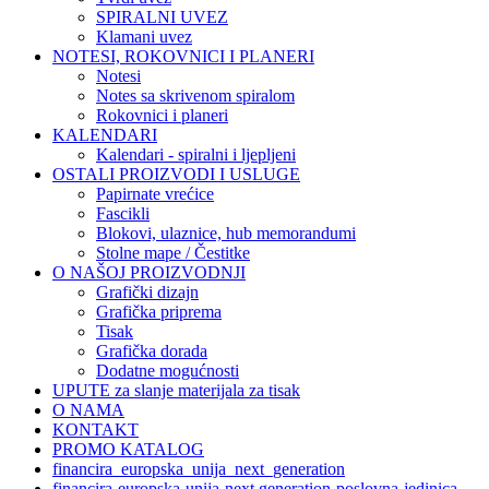
SPIRALNI UVEZ
Klamani uvez
NOTESI, ROKOVNICI I PLANERI
Notesi
Notes sa skrivenom spiralom
Rokovnici i planeri
KALENDARI
Kalendari - spiralni i ljepljeni
OSTALI PROIZVODI I USLUGE
Papirnate vrećice
Fascikli
Blokovi, ulaznice, hub memorandumi
Stolne mape / Čestitke
O NAŠOJ PROIZVODNJI
Grafički dizajn
Grafička priprema
Tisak
Grafička dorada
Dodatne mogućnosti
UPUTE za slanje materijala za tisak
O NAMA
KONTAKT
PROMO KATALOG
financira_europska_unija_next_generation
financira-europska-unija-next generation-poslovna-jedinica