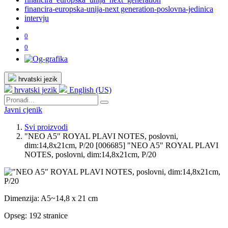
financira-europska-unija-next generation-poslovna-jedinica
intervju
0
0
hrvatski jezik
hrvatski jezik
English (US)
Javni cjenik
Svi proizvodi
"NEO A5" ROYAL PLAVI NOTES, poslovni,
dim:14,8x21cm, P/20
[006685] "NEO A5" ROYAL PLAVI
NOTES, poslovni, dim:14,8x21cm, P/20
Dimenzija: A5~14,8 x 21 cm
Opseg: 192 stranice