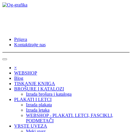
Prijava
Kontaktirajte nas
×
WEBSHOP
Blog
TISKANJE KNJIGA
BROŠURE I KATALOZI
Izrada brošura i kataloga
PLAKATI I LETCI
Izrada plakata
Izrada letaka
WEBSHOP - PLAKATI. LETCI, FASCIKLI,
PODMETAČI
VRSTE UVEZA
Meki uvez