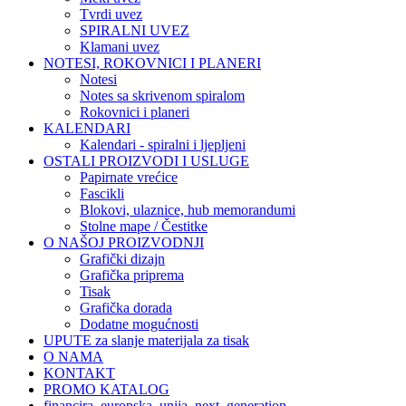
Tvrdi uvez
SPIRALNI UVEZ
Klamani uvez
NOTESI, ROKOVNICI I PLANERI
Notesi
Notes sa skrivenom spiralom
Rokovnici i planeri
KALENDARI
Kalendari - spiralni i ljepljeni
OSTALI PROIZVODI I USLUGE
Papirnate vrećice
Fascikli
Blokovi, ulaznice, hub memorandumi
Stolne mape / Čestitke
O NAŠOJ PROIZVODNJI
Grafički dizajn
Grafička priprema
Tisak
Grafička dorada
Dodatne mogućnosti
UPUTE za slanje materijala za tisak
O NAMA
KONTAKT
PROMO KATALOG
financira_europska_unija_next_generation