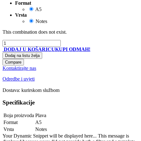
Format
A5
Vrsta
Notes
This combination does not exist.
DODAJ U KOŠARICU
KUPI ODMAH!
Dodaj na listu želja
Compare
Kontaktirajte nas
Odredbe i uvjeti
Dostava: kurirskom službom
Specifikacije
Boja proizvoda
Plava
Format
A5
Vrsta
Notes
Your Dynamic Snippet will be displayed here... This message is