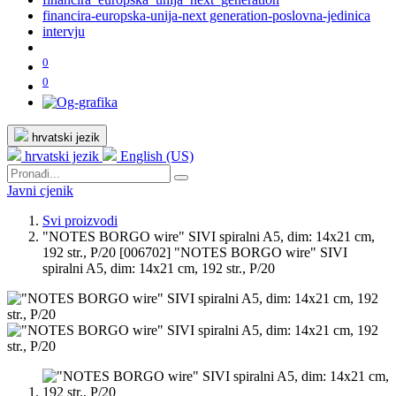
financira-europska-unija-next generation-poslovna-jedinica
intervju
0
0
hrvatski jezik
hrvatski jezik
English (US)
Javni cjenik
Svi proizvodi
"NOTES BORGO wire" SIVI spiralni A5, dim: 14x21 cm,
192 str., P/20
[006702] "NOTES BORGO wire" SIVI
spiralni A5, dim: 14x21 cm, 192 str., P/20