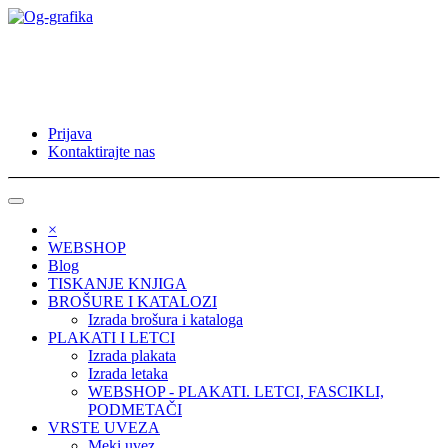
Prijava
Kontaktirajte nas
×
WEBSHOP
Blog
TISKANJE KNJIGA
BROŠURE I KATALOZI
Izrada brošura i kataloga
PLAKATI I LETCI
Izrada plakata
Izrada letaka
WEBSHOP - PLAKATI. LETCI, FASCIKLI,
PODMETAČI
VRSTE UVEZA
Meki uvez