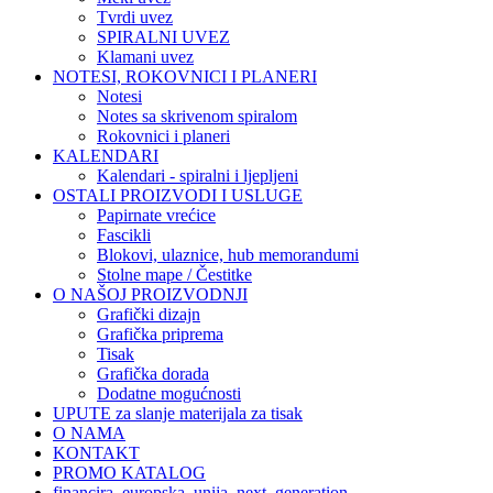
Tvrdi uvez
SPIRALNI UVEZ
Klamani uvez
NOTESI, ROKOVNICI I PLANERI
Notesi
Notes sa skrivenom spiralom
Rokovnici i planeri
KALENDARI
Kalendari - spiralni i ljepljeni
OSTALI PROIZVODI I USLUGE
Papirnate vrećice
Fascikli
Blokovi, ulaznice, hub memorandumi
Stolne mape / Čestitke
O NAŠOJ PROIZVODNJI
Grafički dizajn
Grafička priprema
Tisak
Grafička dorada
Dodatne mogućnosti
UPUTE za slanje materijala za tisak
O NAMA
KONTAKT
PROMO KATALOG
financira_europska_unija_next_generation