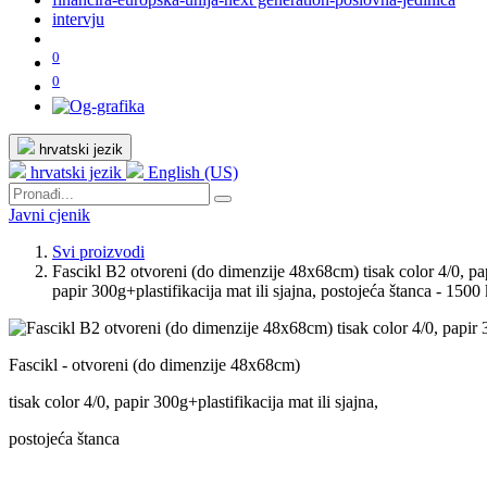
intervju
0
0
hrvatski jezik
hrvatski jezik
English (US)
Javni cjenik
Svi proizvodi
Fascikl B2 otvoreni (do dimenzije 48x68cm) tisak color 4/0, pap
papir 300g+plastifikacija mat ili sjajna, postojeća štanca - 150
Fascikl - otvoreni (do dimenzije 48x68cm)
tisak color 4/0, papir 300g+plastifikacija mat ili sjajna,
postojeća štanca