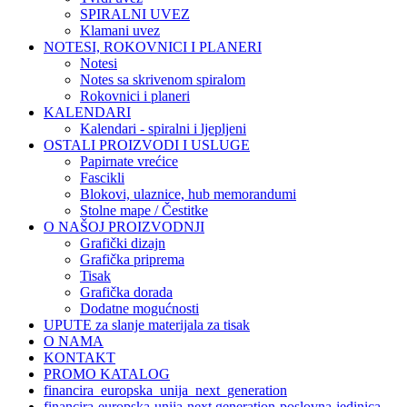
SPIRALNI UVEZ
Klamani uvez
NOTESI, ROKOVNICI I PLANERI
Notesi
Notes sa skrivenom spiralom
Rokovnici i planeri
KALENDARI
Kalendari - spiralni i ljepljeni
OSTALI PROIZVODI I USLUGE
Papirnate vrećice
Fascikli
Blokovi, ulaznice, hub memorandumi
Stolne mape / Čestitke
O NAŠOJ PROIZVODNJI
Grafički dizajn
Grafička priprema
Tisak
Grafička dorada
Dodatne mogućnosti
UPUTE za slanje materijala za tisak
O NAMA
KONTAKT
PROMO KATALOG
financira_europska_unija_next_generation
financira-europska-unija-next generation-poslovna-jedinica