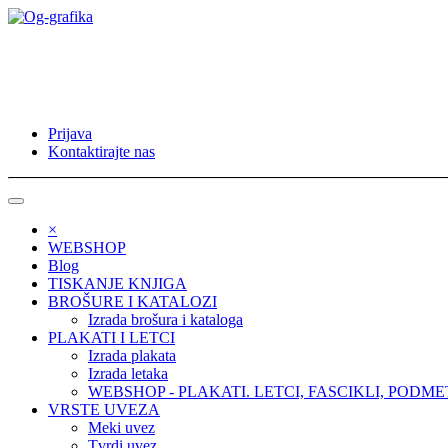
Prijava
Kontaktirajte nas
×
WEBSHOP
Blog
TISKANJE KNJIGA
BROŠURE I KATALOZI
Izrada brošura i kataloga
PLAKATI I LETCI
Izrada plakata
Izrada letaka
WEBSHOP - PLAKATI. LETCI, FASCIKLI, PODME
VRSTE UVEZA
Meki uvez
Tvrdi uvez