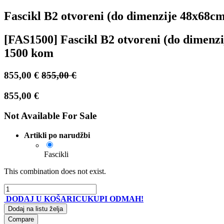
Fascikl B2 otvoreni (do dimenzije 48x68cm) 
[FAS1500] Fascikl B2 otvoreni (do dimenzije
1500 kom
855,00
€
855,00
€
855,00
€
Not Available For Sale
Artikli po narudžbi
Fascikli
This combination does not exist.
DODAJ U KOŠARICU
KUPI ODMAH!
Dodaj na listu želja
Compare