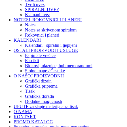
Tvrdi uvez
SPIRALNI UVEZ
Klamani uvez
NOTESI, ROKOVNICI I PLANERI
Notesi
Notes sa skrivenom spiralom
Rokovnici i planeri
KALENDARI
Kalendari - spiralni i ljepljeni
OSTALI PROIZVODI I USLUGE
Papirnate vrećice
Fascikli
Blokovi, ulaznice, hub memorandumi
Stolne mape / Čestitke
O NAŠOJ PROIZVODNJI
Grafički dizajn
Grafička priprema
Tisak
Grafička dorada
Dodatne mogućnosti
UPUTE za slanje materijala za tisak
O NAMA
KONTAKT
PROMO KATALOG
financira_europska_unija_next_generation