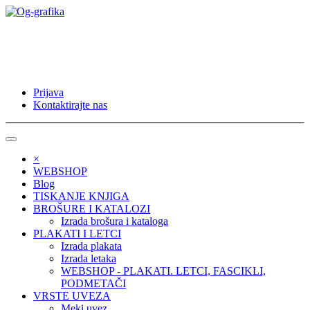
Prijava
Kontaktirajte nas
×
WEBSHOP
Blog
TISKANJE KNJIGA
BROŠURE I KATALOZI
Izrada brošura i kataloga
PLAKATI I LETCI
Izrada plakata
Izrada letaka
WEBSHOP - PLAKATI. LETCI, FASCIKLI,
PODMETAČI
VRSTE UVEZA
Meki uvez