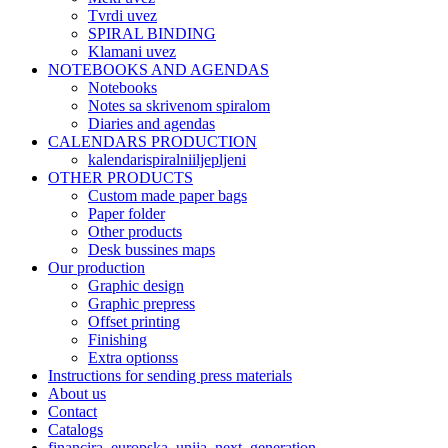
Tvrdi uvez
SPIRAL BINDING
Klamani uvez
NOTEBOOKS AND AGENDAS
Notebooks​
Notes sa skrivenom spiralom
Diaries and agendas
CALENDARS PRODUCTION
kalendarispiralniiljepljeni
OTHER PRODUCTS
Custom made paper bags
Paper folder
Other products
Desk bussines maps
Our production
Graphic design
Graphic prepress
Offset printing
Finishing
Extra optionss
Instructions for sending press materials
About us
Contact
Catalogs
financira_europska_unija_next_generation