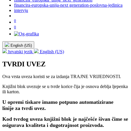
financira-europska-unija-next generation-poslovna-jedinica
intervju
0
0
English (US)
hrvatski jezik
English (US)
TVRDI UVEZ
Ova vrsta uveza koristi se za izdanja TRAJNE VRIJEDNOSTI.
Knjižni blok uvezuje se u tvrde korice čija je osnova deblja ljepenka
ili karton.
U opremi tiskare imamo
potpuno automatizirane
linije
za tvrdi uvez.
Kod tvrdog uveza knjižni blok je najčešće šivan čime se
osigurava kvaliteta i dugotrajnsot proizvoda.