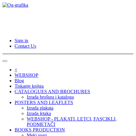
Sign in
Contact Us
×
WEBSHOP
Blog
Tiskanje knjiga
CATALOGUES AND BROCHURES
Izrada brošura i kataloga
POSTERS AND LEAFLETS
Izrada plakata
Izrada letaka
WEBSHOP - PLAKATI. LETCI, FASCIKLI,
PODMETAČI
BOOKS PRODUCTION
Meki uvez