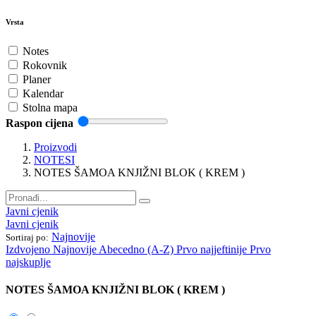
Vrsta
Notes
Rokovnik
Planer
Kalendar
Stolna mapa
Raspon cijena
Proizvodi
NOTESI
NOTES ŠAMOA KNJIŽNI BLOK ( KREM )
Javni cjenik
Javni cjenik
Najnovije
Sortiraj po:
Izdvojeno
Najnovije
Abecedno (A-Z)
Prvo najjeftinije
Prvo
najskuplje
NOTES ŠAMOA KNJIŽNI BLOK ( KREM )