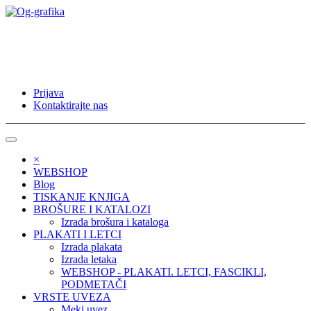
Prijava
Kontaktirajte nas
×
WEBSHOP
Blog
TISKANJE KNJIGA
BROŠURE I KATALOZI
Izrada brošura i kataloga
PLAKATI I LETCI
Izrada plakata
Izrada letaka
WEBSHOP - PLAKATI. LETCI, FASCIKLI,
PODMETAČI
VRSTE UVEZA
Meki uvez