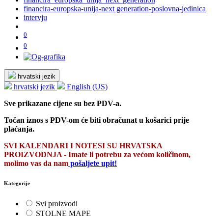
financira-europska-unija-next generation-poslovna-jedinica
intervju
0
0
hrvatski jezik
hrvatski jezik
English (US)
Sve prikazane cijene su bez PDV-a.
Točan iznos s PDV-om će biti obračunat u košarici prije
plaćanja.
SVI KALENDARI I NOTESI SU HRVATSKA
PROIZVODNJA - Imate li potrebu za većom količinom,
molimo vas da nam
pošaljete upit!
Kategorije
Svi proizvodi
STOLNE MAPE