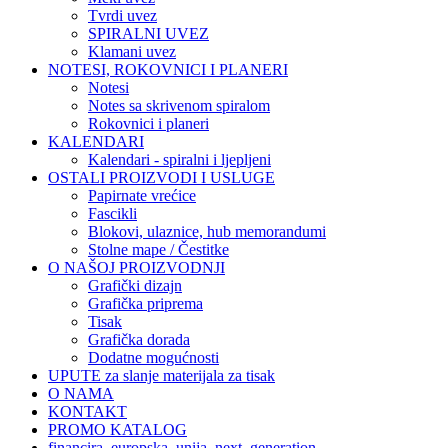
Tvrdi uvez
SPIRALNI UVEZ
Klamani uvez
NOTESI, ROKOVNICI I PLANERI
Notesi
Notes sa skrivenom spiralom
Rokovnici i planeri
KALENDARI
Kalendari - spiralni i ljepljeni
OSTALI PROIZVODI I USLUGE
Papirnate vrećice
Fascikli
Blokovi, ulaznice, hub memorandumi
Stolne mape / Čestitke
O NAŠOJ PROIZVODNJI
Grafički dizajn
Grafička priprema
Tisak
Grafička dorada
Dodatne mogućnosti
UPUTE za slanje materijala za tisak
O NAMA
KONTAKT
PROMO KATALOG
financira_europska_unija_next_generation