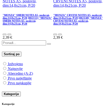
"MONZA" SMEĐI NOTES A5, poslovni,
"MONZA" CRVENI NOTES A5, poslovni,
dim:14,8x21cm, P/20
[002151] "MONZA"
dim:14,8x21cm, P/20
[002148] "MONZA"
SMEĐI NOTES A5, poslovni,
CRVENI NOTES A5, poslovni,
dim:14,8x21cm, P/20
dim:14,8x21cm, P/20
2,39
€
2,39
€
Sortiraj po
Izdvojeno
Najnovije
Abecedno (A-Z)
Prvo najjeftinije
Prvo najskuplje
Kategorije
Kategorije