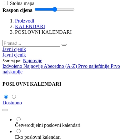
Stolna mapa
Raspon cijena
Proizvodi
KALENDARI
POSLOVNI KALENDARI
Javni cjenik
Javni cjenik
Najnovije
Sortiraj po:
Izdvojeno
Najnovije
Abecedno (A-Z)
Prvo najjeftinije
Prvo
najskuplje
POSLOVNI KALENDARI
Dostupno
Četverodijelni poslovni kalendari
Eko poslovni kalendari