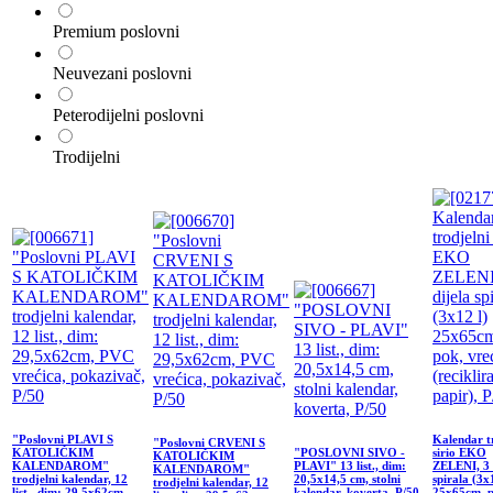
Premium poslovni
Neuvezani poslovni
Peterodijelni poslovni
Trodijelni
"Poslovni PLAVI S
Kalendar t
"Poslovni CRVENI S
KATOLIČKIM
"POSLOVNI SIVO -
sirio EKO
KATOLIČKIM
KALENDAROM"
PLAVI" 13 list., dim:
ZELENI, 3 
KALENDAROM"
trodjelni kalendar, 12
20,5x14,5 cm, stolni
spirala (3x
trodjelni kalendar, 12
list., dim: 29,5x62cm,
kalendar, koverta, P/50
25x65cm, p