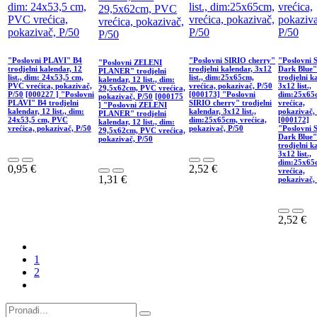
"Poslovni PLAVI" B4
"Poslovni SIRIO cherry"
"Poslovni 
"Poslovni ZELENI
trodjelni kalendar, 12
trodjelni kalendar, 3x12
Dark Blue"
PLANER" trodjelni
list., dim: 24x53,5 cm,
list., dim:25x65cm,
trodjelni k
kalendar, 12 list., dim:
PVC vrećica, pokazivač,
vrećica, pokazivač, P/50
3x12 list.,
29,5x62cm, PVC vrećica,
P/50
[000227 ] "Poslovni
[000173] "Poslovni
dim:25x65
pokazivač, P/50
[000175
PLAVI" B4 trodjelni
SIRIO cherry" trodjelni
vrećica,
] "Poslovni ZELENI
kalendar, 12 list., dim:
kalendar, 3x12 list.,
pokazivač,
PLANER" trodjelni
24x53,5 cm, PVC
dim:25x65cm, vrećica,
[000172]
kalendar, 12 list., dim:
vrećica, pokazivač, P/50
pokazivač, P/50
"Poslovni 
29,5x62cm, PVC vrećica,
Dark Blue"
pokazivač, P/50
trodjelni k
3x12 list.,
dim:25x65
0,95
€
2,52
€
vrećica,
1,31
€
pokazivač,
2,52
€
1
2