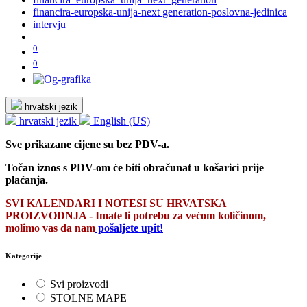
financira-europska-unija-next generation-poslovna-jedinica
intervju
0
0
hrvatski jezik
hrvatski jezik
English (US)
Sve prikazane cijene su bez PDV-a.
Točan iznos s PDV-om će biti obračunat u košarici prije
plaćanja.
SVI KALENDARI I NOTESI SU HRVATSKA
PROIZVODNJA - Imate li potrebu za većom količinom,
molimo vas da nam
pošaljete upit!
Kategorije
Svi proizvodi
STOLNE MAPE