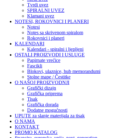
Tvrdi uvez
SPIRALNI UVEZ
Klamani uvez
NOTESI, ROKOVNICI I PLANERI
Notesi
Notes sa skrivenom spiralom
Rokovnici i planeri
KALENDARI
Kalendari - spiralni i ljepljeni
OSTALI PROIZVODI I USLUGE
Papirnate vrećice
Fascikli
Blokovi, ulaznice, hub memorandumi
Stolne mape / Čestitke
O NAŠOJ PROIZVODNJI
Grafički dizajn
Grafička priprema
Tisak
Grafička dorada
Dodatne mogućnosti
UPUTE za slanje materijala za tisak
O NAMA
KONTAKT
PROMO KATALOG
financira_europska_unija_next_generation