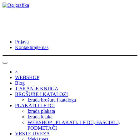
Prijava
Kontaktirajte nas
×
WEBSHOP
Blog
TISKANJE KNJIGA
BROŠURE I KATALOZI
Izrada brošura i kataloga
PLAKATI I LETCI
Izrada plakata
Izrada letaka
WEBSHOP - PLAKATI. LETCI, FASCIKLI,
PODMETAČI
VRSTE UVEZA
Meki uvez