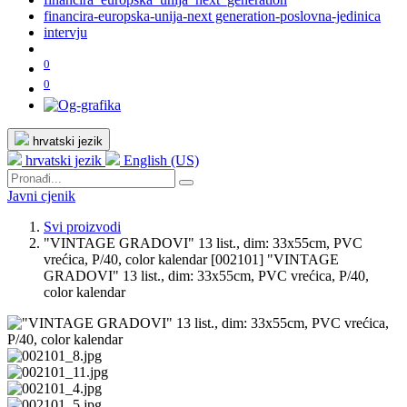
financira-europska-unija-next generation-poslovna-jedinica
intervju
0
0
hrvatski jezik
hrvatski jezik
English (US)
Javni cjenik
Svi proizvodi
"VINTAGE GRADOVI" 13 list., dim: 33x55cm, PVC
vrećica, P/40, color kalendar
[002101] "VINTAGE
GRADOVI" 13 list., dim: 33x55cm, PVC vrećica, P/40,
color kalendar