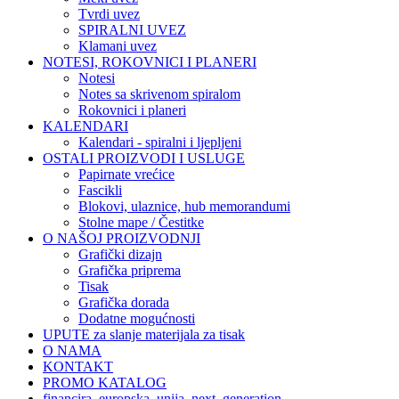
Tvrdi uvez
SPIRALNI UVEZ
Klamani uvez
NOTESI, ROKOVNICI I PLANERI
Notesi
Notes sa skrivenom spiralom
Rokovnici i planeri
KALENDARI
Kalendari - spiralni i ljepljeni
OSTALI PROIZVODI I USLUGE
Papirnate vrećice
Fascikli
Blokovi, ulaznice, hub memorandumi
Stolne mape / Čestitke
O NAŠOJ PROIZVODNJI
Grafički dizajn
Grafička priprema
Tisak
Grafička dorada
Dodatne mogućnosti
UPUTE za slanje materijala za tisak
O NAMA
KONTAKT
PROMO KATALOG
financira_europska_unija_next_generation