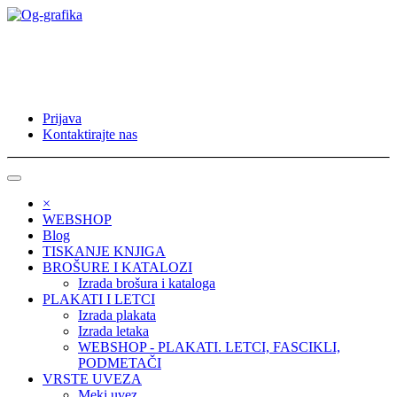
Prijava
Kontaktirajte nas
×
WEBSHOP
Blog
TISKANJE KNJIGA
BROŠURE I KATALOZI
Izrada brošura i kataloga
PLAKATI I LETCI
Izrada plakata
Izrada letaka
WEBSHOP - PLAKATI. LETCI, FASCIKLI,
PODMETAČI
VRSTE UVEZA
Meki uvez